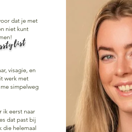
voor dat je met
n niet kunt
omen!
sstylist
ar, visagie, en
dit werk met
t me simpelweg
r ik eerst naar
es dat past bij
k die helemaal