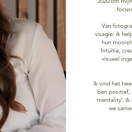
2020 om mijn
focus
Van fotogra
visagie: ik he
hun mooiste
Intuïtie, cr
visueel ing
Ik vind het he
ben positief,
mentality’. I
we samen