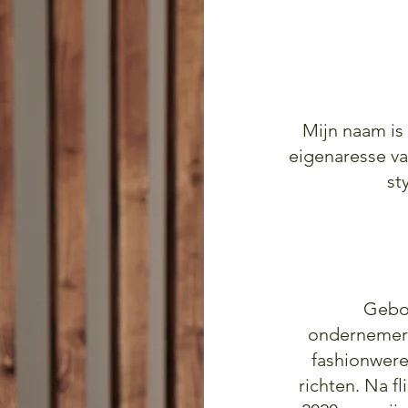
Mijn naam is
eigenaresse va
sty
Gebor
ondernemers
fashionwerel
richten. Na fl