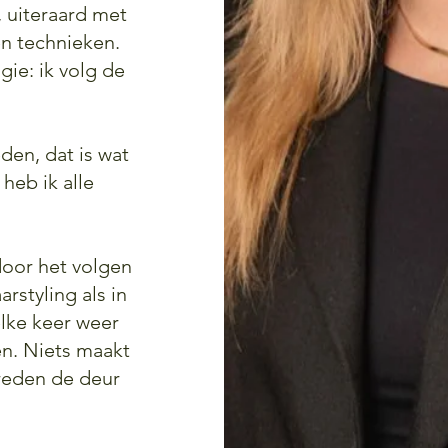
d, uiteraard met
n technieken.
gie: ik volg de
en, dat is wat
 heb ik alle
door het volgen
rstyling als in
lke keer weer
en. Niets maakt
vreden de deur